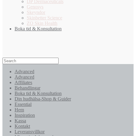
DP Dermaceuticals
Genosys
Skeyndor
Skinbetter Science
ZO Skin Health
Boka tid & Konsultation
Advanced
Advanced
Affiliates
Behandlingar
Boka tid & Konsultation
Din hudhälsa-Shop & Guider
Essential
Hem
Inspiration
Kassa
Kontakt
Leveransvillkor