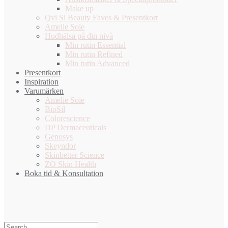
Make up
Qvi Si Beauty Faves & Presentkort
Amelie Soie
Hudhälsa på din nivå
Min rutin Essential
Min rutin Refined
Min rutin Advanced
Presentkort
Inspiration
Varumärken
Amelie Soie
BioSil
Colorescience
DP Dermaceuticals
Genosys
Skeyndor
Skinbetter Science
ZO Skin Health
Boka tid & Konsultation