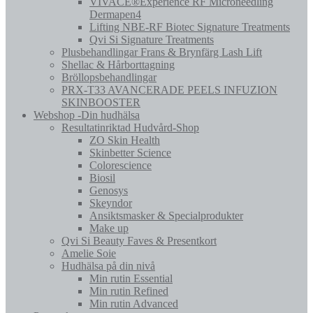
VIVACE®Experience RF Microneedling
Dermapen4
Lifting NBE-RF Biotec Signature Treatments
Qvi Si Signature Treatments
Plusbehandlingar Frans & Brynfärg Lash Lift
Shellac & Hårborttagning
Bröllopsbehandlingar
PRX-T33 AVANCERADE PEELS INFUZION
SKINBOOSTER
Webshop -Din hudhälsa
Resultatinriktad Hudvård-Shop
ZO Skin Health
Skinbetter Science
Colorescience
Biosil
Genosys
Skeyndor
Ansiktsmasker & Specialprodukter
Make up
Qvi Si Beauty Faves & Presentkort
Amelie Soie
Hudhälsa på din nivå
Min rutin Essential
Min rutin Refined
Min rutin Advanced