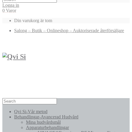
Logga in
0 Varor
Din varukorg är tom
Salong – Butik – Onlineshop – Auktoriserade återförsäljare
Qvi Si-Vår metod
Behandlingar-Avancerad Hudvård
Mina hudvårdsmål
Apparaturbehandlingar