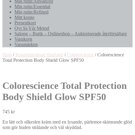
Min rutin:Advanced
Min rutin:Essential
Min rutin:Refined
Mitt konto
Presentkort
Qvi Si-Vår Metod
Salong – Butik – Onlineshop – Auktoriserade återförsäljare
Varukorg
Varumärken
Hem
/
Resultatinriktad Hudvård
/
Colorescience
/ Colorescience
Total Protection Body Shield Glow SPF50
Colorescience Total Protection
Body Shield Glow SPF50
745
kr
En lätt och silkeslen kräm med en lysande, pärlemor-skimrande glöd
som gör huden strålande och väl skyddad.