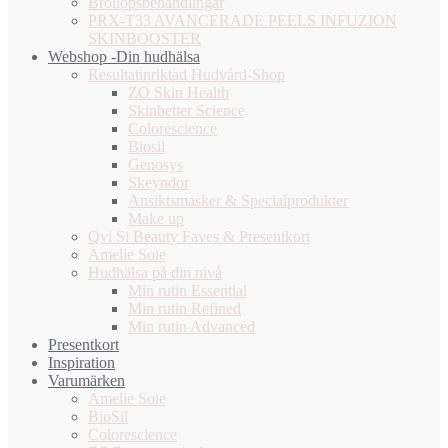
Bröllopsbehandlingar
PRX-T33 AVANCERADE PEELS INFUZION
SKINBOOSTER
Webshop -Din hudhälsa
Resultatinriktad Hudvård-Shop
ZO Skin Health
Skinbetter Science
Colorescience
Biosil
Genosys
Skeyndor
Ansiktsmasker & Specialprodukter
Make up
Qvi Si Beauty Faves & Presentkort
Amelie Soie
Hudhälsa på din nivå
Min rutin Essential
Min rutin Refined
Min rutin Advanced
Presentkort
Inspiration
Varumärken
Amelie Soie
BioSil
Colorescience