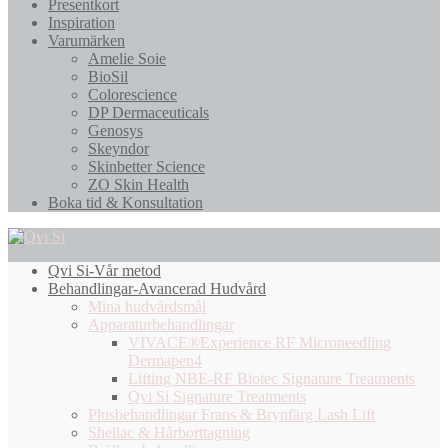
Presentkort
Inspiration
Varumärken
Amelie Soie
BioSil
Colorescience
DP Dermaceuticals
Genosys
Skeyndor
Skinbetter Science
ZO Skin Health
Boka tid & Konsultation
Qvi Si-Vår metod
Behandlingar-Avancerad Hudvård
Mina hudvårdsmål
Apparaturbehandlingar
VIVACE®Experience RF Microneedling
Dermapen4
Lifting NBE-RF Biotec Signature Treatments
Qvi Si Signature Treatments
Plusbehandlingar Frans & Brynfärg Lash Lift
Shellac & Hårborttagning