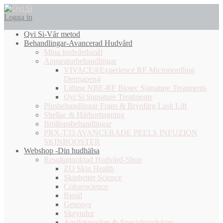
Logga in
Qvi Si-Vår metod
Behandlingar-Avancerad Hudvård
Mina hudvårdsmål
Apparaturbehandlingar
VIVACE®Experience RF Microneedling
Dermapen4
Lifting NBE-RF Biotec Signature Treatments
Qvi Si Signature Treatments
Plusbehandlingar Frans & Brynfärg Lash Lift
Shellac & Hårborttagning
Bröllopsbehandlingar
PRX-T33 AVANCERADE PEELS INFUZION
SKINBOOSTER
Webshop -Din hudhälsa
Resultatinriktad Hudvård-Shop
ZO Skin Health
Skinbetter Science
Colorescience
Biosil
Genosys
Skeyndor
Ansiktsmasker & Specialprodukter