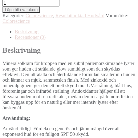
Colorescience
Total
Lägg till i varukorg
Protection
Kategorier:
Colorescience
,
Resultatinriktad Hudvård
Varumärke:
Body
Colorescience
Shield
Glow
Beskrivning
SPF50
Recensioner (0)
mängd
Beskrivning
Mineralsolkräm för kroppen med en subtil pärlemorskimrande lyster
som ger huden ett strålande glow samtidigt som den skyddas
effektivt. Den ultralätta och återfuktande formulan smälter in i huden
och lämnar en mjuk, sammetslen finish. Med zinkoxid och
mineralpigment ger den ett brett skydd mot UV-strålning, blått ljus,
föroreningar och infraröd strålning. Antioxidanter hjälper till att
försvara huden mot fria radikaler, medan den rosa pärlemoreffekten
kan byggas upp för en naturlig eller mer intensiv lyster efter
önskemål.
Användning:
Använd rikligt. Fördela en generös och jämn mängd över all
exponerad hud för ett fullgott SPF 50-skydd.