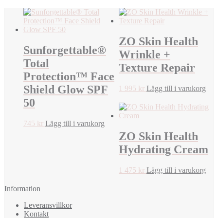
ZO Skin Health
Sunforgettable®
Wrinkle +
Total
Texture Repair
Protection™ Face
Shield Glow SPF
1 995
kr
Lägg till i varukorg
50
745
kr
Lägg till i varukorg
ZO Skin Health
Hydrating Cream
1 475
kr
Lägg till i varukorg
Information
Leveransvillkor
Kontakt