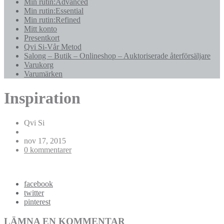
Min rutin:Advanced
Min rutin:Essential
Min rutin:Refined
Mitt konto
Presentkort
Qvi Si-Vår Metod
Salong – Butik – Onlineshop – Auktoriserade återförsäljare
Varukorg
Varumärken
Inspiration
Qvi Si
nov 17, 2015
0 kommentarer
facebook
twitter
pinterest
LÄMNA EN KOMMENTAR