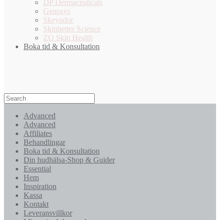
DP Dermaceuticals
Genosys
Skeyndor
Skinbetter Science
ZO Skin Health
Boka tid & Konsultation
Advanced
Advanced
Affiliates
Behandlingar
Boka tid & Konsultation
Din hudhälsa-Shop & Guider
Essential
Hem
Inspiration
Kassa
Kontakt
Leveransvillkor