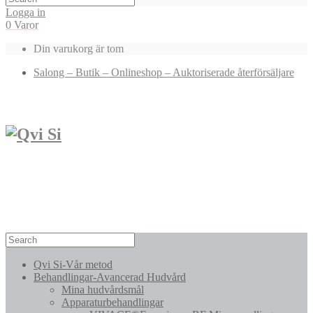
Logga in
0 Varor
Din varukorg är tom
Salong – Butik – Onlineshop – Auktoriserade återförsäljare
Qvi Si-Vår metod
Behandlingar-Avancerad Hudvård
Mina hudvårdsmål
Apparaturbehandlingar