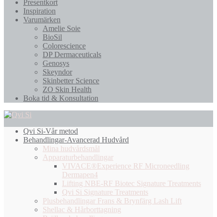
Presentkort
Inspiration
Varumärken
Amelie Soie
BioSil
Colorescience
DP Dermaceuticals
Genosys
Skeyndor
Skinbetter Science
ZO Skin Health
Boka tid & Konsultation
Qvi Si-Vår metod
Behandlingar-Avancerad Hudvård
Mina hudvårdsmål
Apparaturbehandlingar
VIVACE®Experience RF Microneedling
Dermapen4
Lifting NBE-RF Biotec Signature Treatments
Qvi Si Signature Treatments
Plusbehandlingar Frans & Brynfärg Lash Lift
Shellac & Hårborttagning