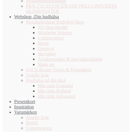
Bröllopsbehandlingar
PRX-T33 AVANCERADE PEELS INFUZION
SKINBOOSTER
Webshop -Din hudhälsa
Resultatinriktad Hudvård-Shop
ZO Skin Health
Skinbetter Science
Colorescience
Biosil
Genosys
Skeyndor
Ansiktsmasker & Specialprodukter
Make up
Qvi Si Beauty Faves & Presentkort
Amelie Soie
Hudhälsa på din nivå
Min rutin Essential
Min rutin Refined
Min rutin Advanced
Presentkort
Inspiration
Varumärken
Amelie Soie
BioSil
Colorescience