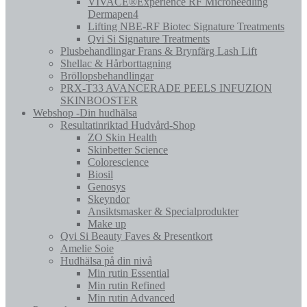
VIVACE®Experience RF Microneedling
Dermapen4
Lifting NBE-RF Biotec Signature Treatments
Qvi Si Signature Treatments
Plusbehandlingar Frans & Brynfärg Lash Lift
Shellac & Hårborttagning
Bröllopsbehandlingar
PRX-T33 AVANCERADE PEELS INFUZION
SKINBOOSTER
Webshop -Din hudhälsa
Resultatinriktad Hudvård-Shop
ZO Skin Health
Skinbetter Science
Colorescience
Biosil
Genosys
Skeyndor
Ansiktsmasker & Specialprodukter
Make up
Qvi Si Beauty Faves & Presentkort
Amelie Soie
Hudhälsa på din nivå
Min rutin Essential
Min rutin Refined
Min rutin Advanced