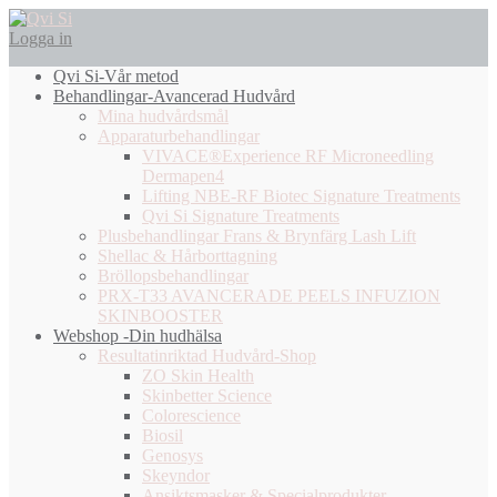
Logga in
Qvi Si-Vår metod
Behandlingar-Avancerad Hudvård
Mina hudvårdsmål
Apparaturbehandlingar
VIVACE®Experience RF Microneedling
Dermapen4
Lifting NBE-RF Biotec Signature Treatments
Qvi Si Signature Treatments
Plusbehandlingar Frans & Brynfärg Lash Lift
Shellac & Hårborttagning
Bröllopsbehandlingar
PRX-T33 AVANCERADE PEELS INFUZION
SKINBOOSTER
Webshop -Din hudhälsa
Resultatinriktad Hudvård-Shop
ZO Skin Health
Skinbetter Science
Colorescience
Biosil
Genosys
Skeyndor
Ansiktsmasker & Specialprodukter