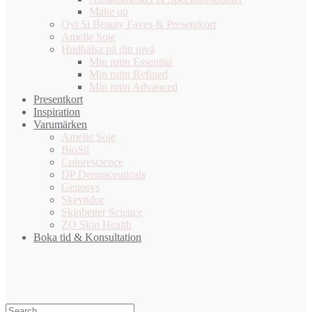
Make up
Qvi Si Beauty Faves & Presentkort
Amelie Soie
Hudhälsa på din nivå
Min rutin Essential
Min rutin Refined
Min rutin Advanced
Presentkort
Inspiration
Varumärken
Amelie Soie
BioSil
Colorescience
DP Dermaceuticals
Genosys
Skeyndor
Skinbetter Science
ZO Skin Health
Boka tid & Konsultation