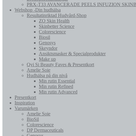
PRX-T33 AVANCERADE PEELS INFUZION SKIN
Webshop -Din hudhälsa
Resultatinriktad Hudvård-Shop
ZO Skin Health
Skinbetter Science
Colorescience
Biosil
Genosys
Skeyndor
Ansiktsmasker & Specialprodukter
Make up
Qvi Si Beauty Faves & Presentkort
Amelie Soie
Hudhälsa på din nivå
Min rutin Essential
Min rutin Refined
Min rutin Advanced
Presentkort
Inspiration
Varumärken
Amelie Soie
BioSil
Colorescience
DP Dermaceuticals
Genosys