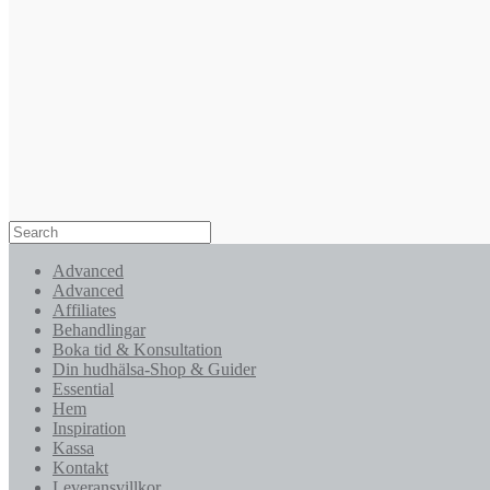
Advanced
Advanced
Affiliates
Behandlingar
Boka tid & Konsultation
Din hudhälsa-Shop & Guider
Essential
Hem
Inspiration
Kassa
Kontakt
Leveransvillkor