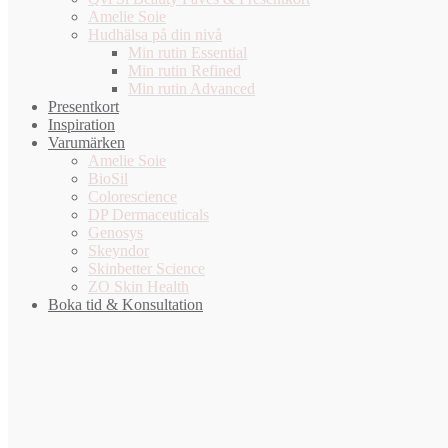
Amelie Soie
Hudhälsa på din nivå
Min rutin Essential
Min rutin Refined
Min rutin Advanced
Presentkort
Inspiration
Varumärken
Amelie Soie
BioSil
Colorescience
DP Dermaceuticals
Genosys
Skeyndor
Skinbetter Science
ZO Skin Health
Boka tid & Konsultation