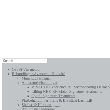
Qvi Si-Vår metod
Behandlingar-Avancerad Hudvård
Mina hudvårdsmål
Apparaturbehandlingar
VIVACE®Experience RF Microneedling Dermap
Lifting NBE-RF Biotec Signature Treatments
Qvi Si Signature Treatments
Plusbehandlingar Frans & Brynfärg Lash Lift
Shellac & Hårborttagning
Bröllopsbehandlingar