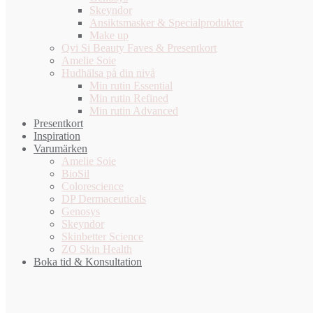
Skeyndor
Ansiktsmasker & Specialprodukter
Make up
Qvi Si Beauty Faves & Presentkort
Amelie Soie
Hudhälsa på din nivå
Min rutin Essential
Min rutin Refined
Min rutin Advanced
Presentkort
Inspiration
Varumärken
Amelie Soie
BioSil
Colorescience
DP Dermaceuticals
Genosys
Skeyndor
Skinbetter Science
ZO Skin Health
Boka tid & Konsultation