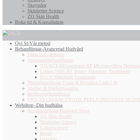
Skeyndor
Skinbetter Science
ZO Skin Health
Boka tid & Konsultation
Qvi Si-Vår metod
Behandlingar-Avancerad Hudvård
Mina hudvårdsmål
Apparaturbehandlingar
VIVACE®Experience RF Microneedling Dermap
Lifting NBE-RF Biotec Signature Treatments
Qvi Si Signature Treatments
Plusbehandlingar Frans & Brynfärg Lash Lift
Shellac & Hårborttagning
Bröllopsbehandlingar
PRX-T33 AVANCERADE PEELS INFUZION SKIN
Webshop -Din hudhälsa
Resultatinriktad Hudvård-Shop
ZO Skin Health
Skinbetter Science
Colorescience
Biosil
Genosys