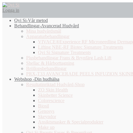
Logga in
Qvi Si-Vår metod
Behandlingar-Avancerad Hudvård
Mina hudvårdsmål
Apparaturbehandlingar
VIVACE®Experience RF Microneedling Dermap
Lifting NBE-RF Biotec Signature Treatments
Qvi Si Signature Treatments
Plusbehandlingar Frans & Brynfärg Lash Lift
Shellac & Hårborttagning
Bröllopsbehandlingar
PRX-T33 AVANCERADE PEELS INFUZION SKIN
Webshop -Din hudhälsa
Resultatinriktad Hudvård-Shop
ZO Skin Health
Skinbetter Science
Colorescience
Biosil
Genosys
Skeyndor
Ansiktsmasker & Specialprodukter
Make up
Qvi Si Beauty Faves & Presentkort