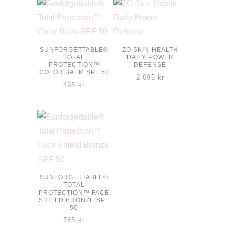
SUNFORGETTABLE®
ZO SKIN HEALTH
TOTAL
DAILY POWER
PROTECTION™
DEFENSE
COLOR BALM SPF 50
2 095
kr
495
kr
Den
här
produkten
har
flera
varianter.
SUNFORGETTABLE®
TOTAL
De
PROTECTION™ FACE
SHIELD BRONZE SPF
olika
50
alternativen
745
kr