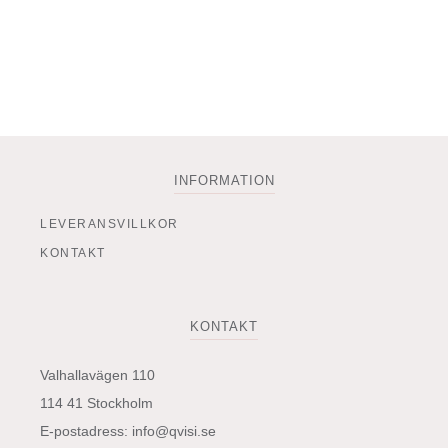
kan
väljas
på
produktsidan
INFORMATION
LEVERANSVILLKOR
KONTAKT
KONTAKT
Valhallavägen 110
114 41 Stockholm
E-postadress:
info@qvisi.se