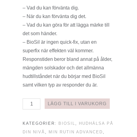
– Vad du kan förvänta dig.
– När du kan förvänta dig det.
– Vad du kan göra för att lägga märke till
det som händer.
– BioSil är ingen quick-fix, utan en
superfix när effekten väl kommer.
Responstiden beror bland annat på ålder,
mängden solskador och det allmänna
hudtillståndet när du börjar med BioSil
samt vilken typ av responder du är.
BioSil®
LÄGG TILL I VARUKORG
PowerStart
mängd
KATEGORIER:
BIOSIL
,
HUDHÄLSA PÅ
DIN NIVÅ
,
MIN RUTIN ADVANCED
,