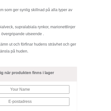
 som ger synlig skillnad på alla typer av
lveck, supralabiala rynkor, marionettlinjer
s övergripande utseende .
jämn ut och förfinar hudens strävhet och ger
känsla på huden.
ig när produkten finns i lager