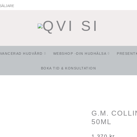
SÄLJARE
AVANCERAD HUDVÅRD
WEBSHOP -DIN HUDHÄLSA
PRESENT
BOKA TID & KONSULTATION
G.M. COLLI
50ML
1 370
kr