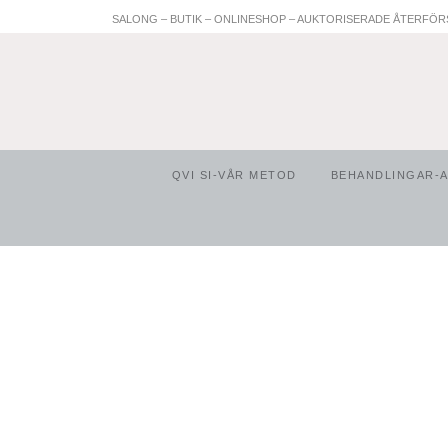
SALONG – BUTIK – ONLINESHOP – AUKTORISERADE ÅTERFÖR
QVI SI-VÅR METOD
BEHANDLINGAR-