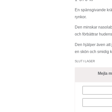
En spänsgivande kräm
rynkor.
Den minskar nasolabia
och förbättrar huden
Den hjälper även att 
en skön och smidig 
SLUT I LAGER
Mejla m