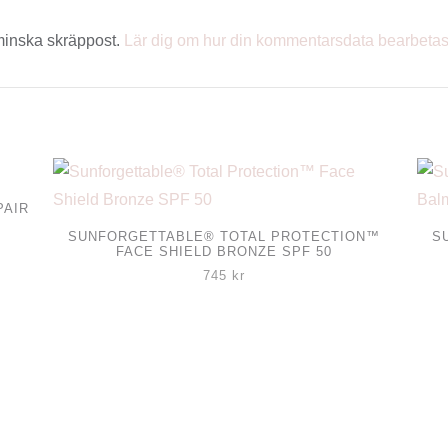
minska skräppost.
Lär dig om hur din kommentarsdata bearbeta
PAIR
SUNFORGETTABLE® TOTAL PROTECTION™
S
FACE SHIELD BRONZE SPF 50
745
kr
Den
här
prod
har
flera