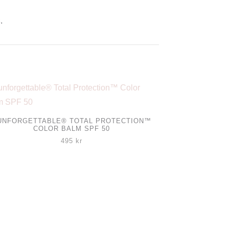
s
.
UNFORGETTABLE® TOTAL PROTECTION™
COLOR BALM SPF 50
495
kr
ukten