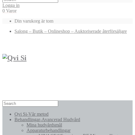
Logga in
0 Varor
Din varukorg är tom
Salong – Butik – Onlineshop – Auktoriserade återförsäljare
Qvi Si-Vår metod
Behandlingar-Avancerad Hudvård
Mina hudvårdsmål
Apparaturbehandlingar