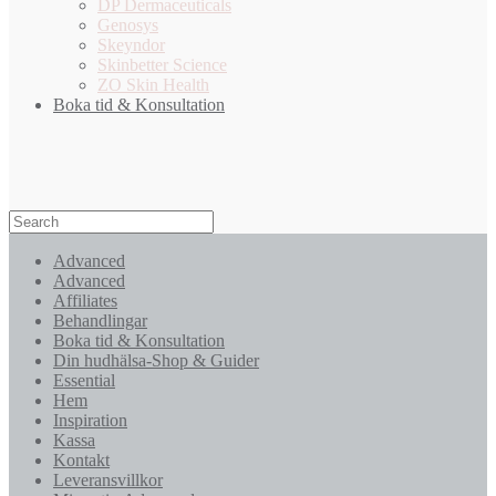
DP Dermaceuticals
Genosys
Skeyndor
Skinbetter Science
ZO Skin Health
Boka tid & Konsultation
Advanced
Advanced
Affiliates
Behandlingar
Boka tid & Konsultation
Din hudhälsa-Shop & Guider
Essential
Hem
Inspiration
Kassa
Kontakt
Leveransvillkor