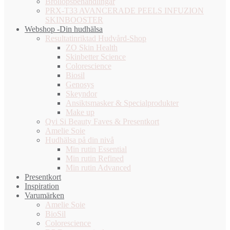
Bröllopsbehandlingar
PRX-T33 AVANCERADE PEELS INFUZION
SKINBOOSTER
Webshop -Din hudhälsa
Resultatinriktad Hudvård-Shop
ZO Skin Health
Skinbetter Science
Colorescience
Biosil
Genosys
Skeyndor
Ansiktsmasker & Specialprodukter
Make up
Qvi Si Beauty Faves & Presentkort
Amelie Soie
Hudhälsa på din nivå
Min rutin Essential
Min rutin Refined
Min rutin Advanced
Presentkort
Inspiration
Varumärken
Amelie Soie
BioSil
Colorescience