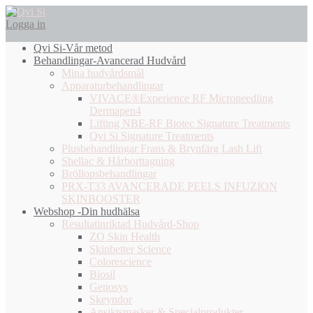
Logga in
Qvi Si-Vår metod
Behandlingar-Avancerad Hudvård
Mina hudvårdsmål
Apparaturbehandlingar
VIVACE®Experience RF Microneedling
Dermapen4
Lifting NBE-RF Biotec Signature Treatments
Qvi Si Signature Treatments
Plusbehandlingar Frans & Brynfärg Lash Lift
Shellac & Hårborttagning
Bröllopsbehandlingar
PRX-T33 AVANCERADE PEELS INFUZION
SKINBOOSTER
Webshop -Din hudhälsa
Resultatinriktad Hudvård-Shop
ZO Skin Health
Skinbetter Science
Colorescience
Biosil
Genosys
Skeyndor
Ansiktsmasker & Specialprodukter