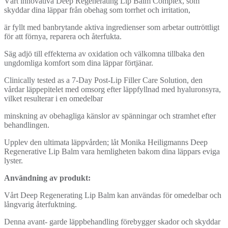
Vårt innovativa Deep Regenerating Lip Balm Complex, som
skyddar dina läppar från obehag som torrhet och irritation,
är fyllt med banbrytande aktiva ingredienser som arbetar outtröttligt
för att förnya, reparera och återfukta.
Säg adjö till effekterna av oxidation och välkomna tillbaka den
ungdomliga komfort som dina läppar förtjänar.
Clinically tested as a 7-Day Post-Lip Filler Care Solution, den
vårdar läppepitelet med omsorg efter läppfyllnad med hyaluronsyra,
vilket resulterar i en omedelbar
minskning av obehagliga känslor av spänningar och stramhet efter
behandlingen.
Upplev den ultimata läppvården; låt Monika Heiligmanns Deep
Regenerative Lip Balm vara hemligheten bakom dina läppars eviga
lyster.
Användning av produkt:
Vårt Deep Regenerating Lip Balm kan användas för omedelbar och
långvarig återfuktning.
Denna avant- garde läppbehandling förebygger skador och skyddar