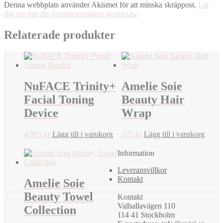
Denna webbplats använder Akismet för att minska skräppost.
Lär
dig om hur din kommentarsdata bearbetas
.
Relaterade produkter
NuFACE Trinity+
Amelie Soie
Facial Toning
Beauty Hair
Device
Wrap
4 995
kr
Lägg till i varukorg
375
kr
Lägg till i varukorg
Information
Leveransvillkor
Kontakt
Amelie Soie
Beauty Towel
Kontakt
Valhallavägen 110
Collection
114 41 Stockholm