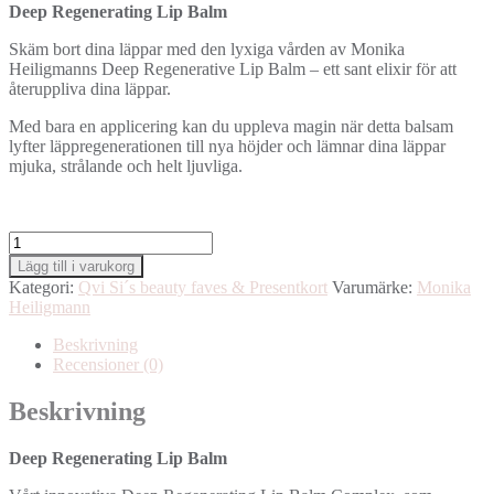
Deep Regenerating Lip Balm
Skäm bort dina läppar med den lyxiga vården av Monika
Heiligmanns Deep Regenerative Lip Balm – ett sant elixir för att
återuppliva dina läppar.
Med bara en applicering kan du uppleva magin när detta balsam
lyfter läppregenerationen till nya höjder
och lämnar dina läppar
mjuka, strålande och helt ljuvliga.
Monika
Heiligmann
Lägg till i varukorg
Deep
Kategori:
Qvi Si´s beauty faves & Presentkort
Varumärke:
Monika
Regenerating
Heiligmann
Lip
Balm
Beskrivning
2ml
Recensioner (0)
mängd
Beskrivning
Deep Regenerating Lip Balm