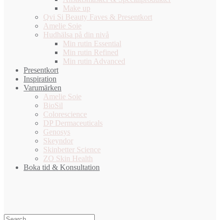
Make up
Qvi Si Beauty Faves & Presentkort
Amelie Soie
Hudhälsa på din nivå
Min rutin Essential
Min rutin Refined
Min rutin Advanced
Presentkort
Inspiration
Varumärken
Amelie Soie
BioSil
Colorescience
DP Dermaceuticals
Genosys
Skeyndor
Skinbetter Science
ZO Skin Health
Boka tid & Konsultation