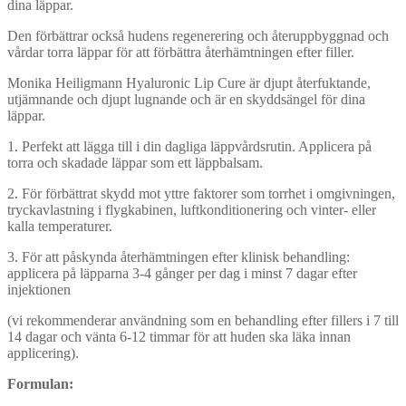
dina läppar.
Den förbättrar också hudens regenerering och återuppbyggnad och
vårdar torra läppar för att förbättra återhämtningen efter filler.
Monika Heiligmann Hyaluronic Lip Cure är djupt återfuktande,
utjämnande och djupt lugnande och är en skyddsängel för dina
läppar.
1. Perfekt att lägga till i din dagliga läppvårdsrutin. Applicera på
torra och skadade läppar som ett läppbalsam.
2. För förbättrat skydd mot yttre faktorer som torrhet i omgivningen,
tryckavlastning i flygkabinen, luftkonditionering och vinter- eller
kalla temperaturer.
3. För att påskynda återhämtningen efter klinisk behandling:
applicera på läpparna 3-4 gånger per dag i minst 7 dagar efter
injektionen
(vi rekommenderar användning som en behandling efter fillers i 7 till
14 dagar och vänta 6-12 timmar för att huden ska läka innan
applicering).
Formulan: