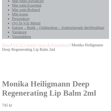
Min rutin:Advanced
Min rutin:Essential
Min rutin:Refined
Mitt konto
Presentkort
Qvi Si-Vår Metod
Salong – Butik – Onlineshop – Auktoriserade återförsäljare
Varukorg
Varumärken
Hem
/
Qvi Si´s beauty faves & Presentkort
/ Monika Heiligmann
Deep Regenerating Lip Balm 2ml
Monika Heiligmann Deep
Regenerating Lip Balm 2ml
745
kr