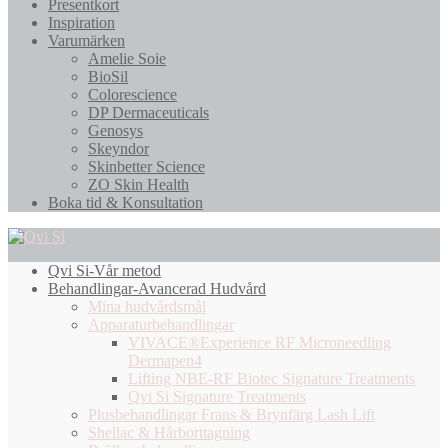
Presentkort
Inspiration
Varumärken
Amelie Soie
BioSil
Colorescience
DP Dermaceuticals
Genosys
Skeyndor
Skinbetter Science
ZO Skin Health
Boka tid & Konsultation
Qvi Si-Vår metod
Behandlingar-Avancerad Hudvård
Mina hudvårdsmål
Apparaturbehandlingar
VIVACE®Experience RF Microneedling
Dermapen4
Lifting NBE-RF Biotec Signature Treatments
Qvi Si Signature Treatments
Plusbehandlingar Frans & Brynfärg Lash Lift
Shellac & Hårborttagning