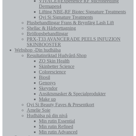
VIVACE®Experience RF Microneedling
Dermapen4
Lifting NBE-RF Biotec Signature Treatments
Qvi Si Signature Treatments
Plusbehandlingar Frans & Brynfärg Lash Lift
Shellac & Hårborttagning
Bröllopsbehandlingar
PRX-T33 AVANCERADE PEELS INFUZION
SKINBOOSTER
Webshop -Din hudhälsa
Resultatinriktad Hudvård-Shop
ZO Skin Health
Skinbetter Science
Colorescience
Biosil
Genosys
Skeyndor
Ansiktsmasker & Specialprodukter
Make up
Qvi Si Beauty Faves & Presentkort
Amelie Soie
Hudhälsa på din nivå
Min rutin Essential
Min rutin Refined
Min rutin Advanced