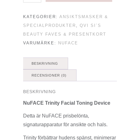
Trinity+
Facial
KATEGORIER:
ANSIKTSMASKER &
Toning
SPECIALPRODUKTER
,
QVI SI´S
Device
BEAUTY FAVES & PRESENTKORT
mängd
VARUMÄRKE:
NUFACE
BESKRIVNING
RECENSIONER (0)
BESKRIVNING
NuFACE Trinity Facial Toning Device
Detta är NuFACE prisbelönta,
signaturapparatur för ansikte och hals.
Trinity förbättrar hudens spänst, minimerar