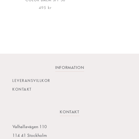
495
kr
Den
här
produkten
har
flera
varianter.
INFORMATION
De
LEVERANSVILLKOR
olika
KONTAKT
alternativen
kan
väljas
KONTAKT
på
produktsidan
Valhallavägen 110
114 41 Stockholm