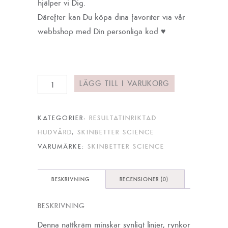
hjälper vi Dig.
Därefter kan Du köpa dina favoriter via vår
webbshop med Din personliga kod ♥
Skinbetter
LÄGG TILL I VARUKORG
Science
AlphaRet
KATEGORIER:
RESULTATINRIKTAD
Overnight
HUDVÅRD
,
SKINBETTER SCIENCE
Creme
VARUMÄRKE:
SKINBETTER SCIENCE
mängd
BESKRIVNING
RECENSIONER (0)
BESKRIVNING
Denna nattkräm minskar synligt linjer, rynkor