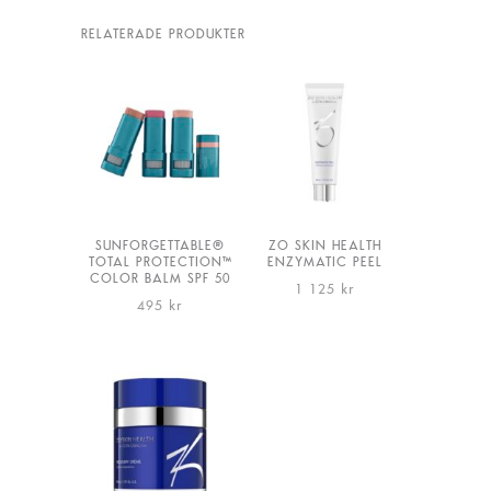
RELATERADE PRODUKTER
SUNFORGETTABLE®
ZO SKIN HEALTH
TOTAL PROTECTION™
ENZYMATIC PEEL
COLOR BALM SPF 50
1 125
kr
495
kr
Den
här
produkten
har
flera