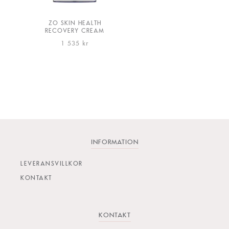
varianter.
De
ZO SKIN HEALTH
RECOVERY CREAM
olika
1 535
kr
alternativen
kan
väljas
på
produktsidan
INFORMATION
LEVERANSVILLKOR
KONTAKT
KONTAKT