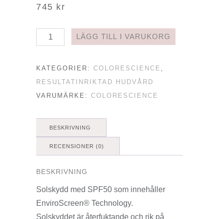
745
kr
SUNFORGETTABLE®
LÄGG TILL I VARUKORG
TOTAL
PROTECTION™
KATEGORIER:
COLORESCIENCE
,
FACE
RESULTATINRIKTAD HUDVÅRD
SHIELD
VARUMÄRKE:
COLORESCIENCE
SPF
50
BESKRIVNING
CLASSIC
mängd
RECENSIONER (0)
BESKRIVNING
Solskydd med SPF50 som innehåller
EnviroScreen® Technology.
Solskyddet är återfuktande och rik på