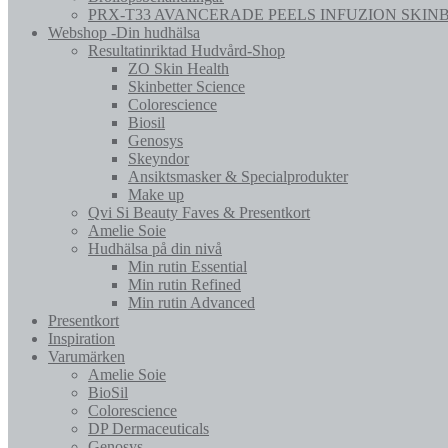
PRX-T33 AVANCERADE PEELS INFUZION SKIN
Webshop -Din hudhälsa
Resultatinriktad Hudvård-Shop
ZO Skin Health
Skinbetter Science
Colorescience
Biosil
Genosys
Skeyndor
Ansiktsmasker & Specialprodukter
Make up
Qvi Si Beauty Faves & Presentkort
Amelie Soie
Hudhälsa på din nivå
Min rutin Essential
Min rutin Refined
Min rutin Advanced
Presentkort
Inspiration
Varumärken
Amelie Soie
BioSil
Colorescience
DP Dermaceuticals
Genosys