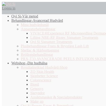
Logga in
Qvi Si-Vår metod
Behandlingar-Avancerad Hudvård
Mina hudvårdsmål
Apparaturbehandlingar
VIVACE®Experience RF Microneedling Dermap
Lifting NBE-RF Biotec Signature Treatments
Qvi Si Signature Treatments
Plusbehandlingar Frans & Brynfärg Lash Lift
Shellac & Hårborttagning
Bröllopsbehandlingar
PRX-T33 AVANCERADE PEELS INFUZION SKIN
Webshop -Din hudhälsa
Resultatinriktad Hudvård-Shop
ZO Skin Health
Skinbetter Science
Colorescience
Biosil
Genosys
Skeyndor
Ansiktsmasker & Specialprodukter
Make up
Qvi Si Beauty Faves & Presentkort