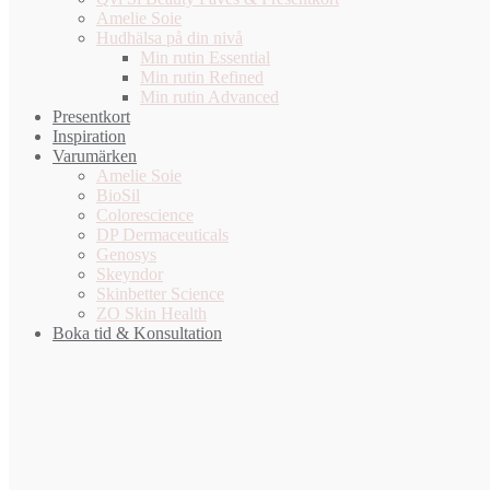
Amelie Soie
Hudhälsa på din nivå
Min rutin Essential
Min rutin Refined
Min rutin Advanced
Presentkort
Inspiration
Varumärken
Amelie Soie
BioSil
Colorescience
DP Dermaceuticals
Genosys
Skeyndor
Skinbetter Science
ZO Skin Health
Boka tid & Konsultation