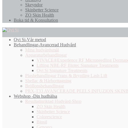
Skeyndor
Skinbetter Science
ZO Skin Health
Boka tid & Konsultation
Qvi Si-Vår metod
Behandlingar-Avancerad Hudvård
Mina hudvårdsmål
Apparaturbehandlingar
VIVACE®Experience RF Microneedling Dermap
Lifting NBE-RF Biotec Signature Treatments
Qvi Si Signature Treatments
Plusbehandlingar Frans & Brynfärg Lash Lift
Shellac & Hårborttagning
Bröllopsbehandlingar
PRX-T33 AVANCERADE PEELS INFUZION SKIN
Webshop -Din hudhälsa
Resultatinriktad Hudvård-Shop
ZO Skin Health
Skinbetter Science
Colorescience
Biosil
Genosys