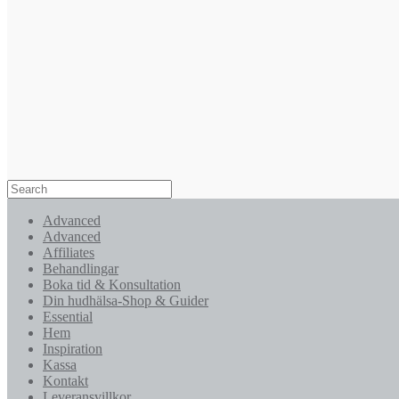
Advanced
Advanced
Affiliates
Behandlingar
Boka tid & Konsultation
Din hudhälsa-Shop & Guider
Essential
Hem
Inspiration
Kassa
Kontakt
Leveransvillkor