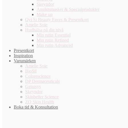
Skeyndor
Ansiktsmasker & Specialprodukter
Make up
Qvi Si Beauty Faves & Presentkort
Amelie Soie
Hudhälsa på din nivå
Min rutin Essential
Min rutin Refined
Min rutin Advanced
Presentkort
Inspiration
Varumärken
Amelie Soie
BioSil
Colorescience
DP Dermaceuticals
Genosys
Skeyndor
Skinbetter Science
ZO Skin Health
Boka tid & Konsultation