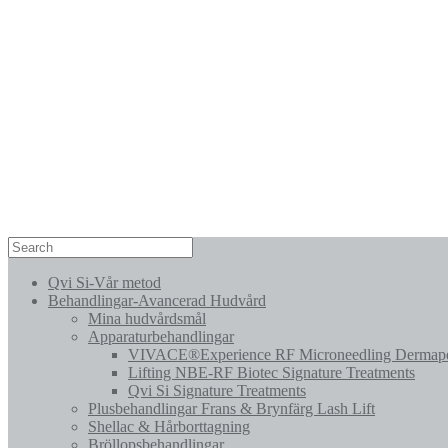
Qvi Si-Vår metod
Behandlingar-Avancerad Hudvård
Mina hudvårdsmål
Apparaturbehandlingar
VIVACE®Experience RF Microneedling Dermap
Lifting NBE-RF Biotec Signature Treatments
Qvi Si Signature Treatments
Plusbehandlingar Frans & Brynfärg Lash Lift
Shellac & Hårborttagning
Bröllopsbehandlingar