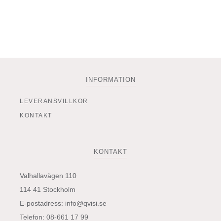
väljas
på
produktsidan
INFORMATION
LEVERANSVILLKOR
KONTAKT
KONTAKT
Valhallavägen 110
114 41 Stockholm
E-postadress:
info@qvisi.se
Telefon: 08-661 17 99