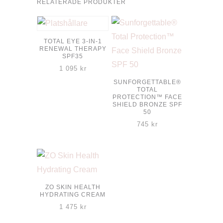
RELATERADE PRODUKTER
TOTAL EYE 3-IN-1
RENEWAL THERAPY
SPF35
1 095
kr
SUNFORGETTABLE®
Den
TOTAL
PROTECTION™ FACE
här
SHIELD BRONZE SPF
50
produkten
745
kr
har
flera
varianter.
De
olika
ZO SKIN HEALTH
HYDRATING CREAM
alternativen
1 475
kr
kan