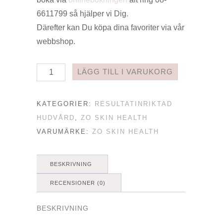
6611799 så hjälper vi Dig.
Därefter kan Du köpa dina favoriter via vår
webbshop.
ZO
LÄGG TILL I VARUKORG
SKIN
HEALTH
KATEGORIER:
RESULTATINRIKTAD
Neck
HUDVÅRD
,
ZO SKIN HEALTH
Complex
VARUMÄRKE:
ZO SKIN HEALTH
mängd
BESKRIVNING
RECENSIONER (0)
BESKRIVNING