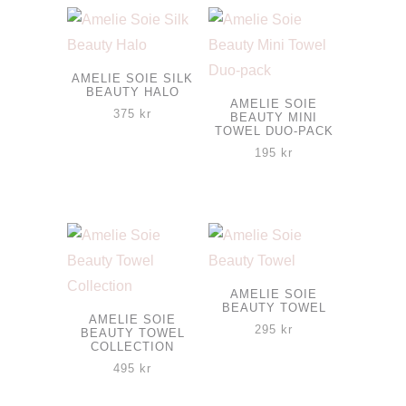
här
här
alternativen
alternativen
produkten
produkten
kan
kan
har
har
väljas
väljas
flera
flera
på
på
AMELIE SOIE SILK
BEAUTY HALO
varianter.
varianter.
produktsidan
produktsidan
AMELIE SOIE
375
kr
BEAUTY MINI
De
De
TOWEL DUO-PACK
olika
olika
195
kr
alternativen
alternativen
kan
kan
väljas
väljas
på
på
produktsidan
produktsidan
AMELIE SOIE
BEAUTY TOWEL
AMELIE SOIE
295
kr
BEAUTY TOWEL
COLLECTION
495
kr