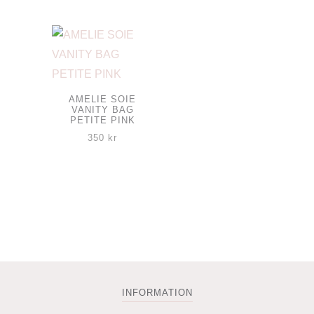
priset
priset
var:
är:
350 kr.
195 kr.
AMELIE SOIE
VANITY BAG
PETITE PINK
350
kr
INFORMATION