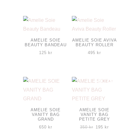
produkten
Den
har
här
flera
produkten
varianter.
har
De
flera
AMELIE SOIE
AMELIE SOIE AVIVA
BEAUTY BANDEAU
BEAUTY ROLLER
olika
varianter.
125
kr
495
kr
alternativen
De
kan
olika
väljas
alternativen
REA!
på
kan
produktsidan
väljas
på
produktsidan
AMELIE SOIE
AMELIE SOIE
VANITY BAG
VANITY BAG
GRAND
PETITE GREY
Det
Det
650
kr
350
kr
195
kr
ursprungliga
nuvarande