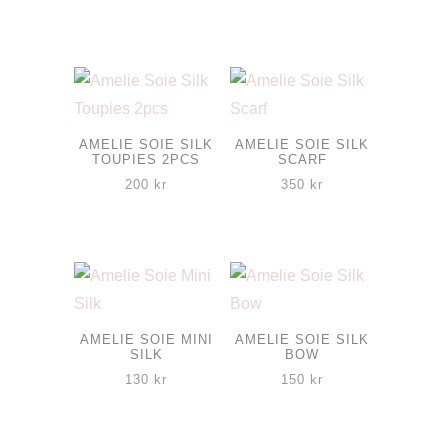
ursprungliga
nuvarande
priset
priset
var:
är:
650 kr.
350 kr.
AMELIE SOIE SILK
AMELIE SOIE SILK
TOUPIES 2PCS
SCARF
200
kr
350
kr
Den
Den
här
här
produkten
produkten
har
har
flera
flera
AMELIE SOIE MINI
AMELIE SOIE SILK
SILK
BOW
varianter.
varianter.
130
kr
150
kr
De
De
Den
Den
olika
olika