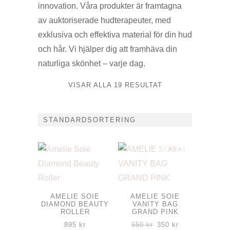
innovation. Våra produkter är framtagna
av auktoriserade hudterapeuter, med
exklusiva och effektiva material för din hud
och hår. Vi hjälper dig att framhäva din
naturliga skönhet – varje dag.
VISAR ALLA 19 RESULTAT
REA!
AMELIE SOIE
AMELIE SOIE
DIAMOND BEAUTY
VANITY BAG
ROLLER
GRAND PINK
Det
Det
895
kr
650
kr
350
kr